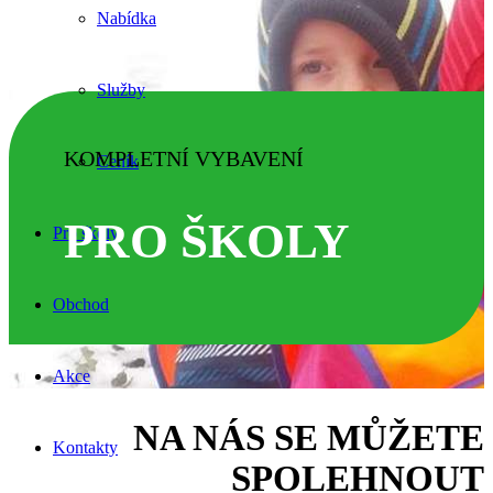
Nabídka
Služby
KOMPLETNÍ VYBAVENÍ
Ceník
PRO ŠKOLY
Pro školy
Obchod
Akce
NA NÁS SE MŮŽETE
Kontakty
SPOLEHNOUT