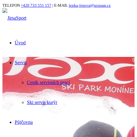
TELEFON
+420 733 551 157
| E-MAIL
lenka.jirsova@seznam.cz
Úvod
Servis
Ceník servisních prací
Ski servis kurýr
Půjčovna